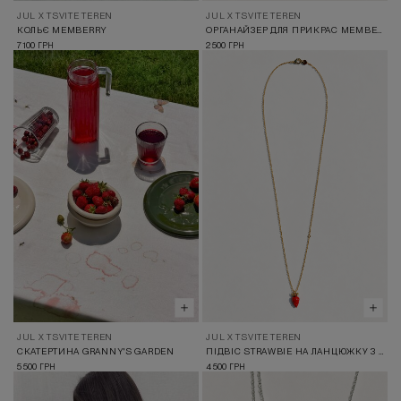
JUL X TSVITE TEREN
JUL X TSVITE TEREN
КОЛЬЄ MEMBERRY
ОРГАНАЙЗЕР ДЛЯ ПРИКРАС MEMBERRY
7 100
2 500
ГРН
ГРН
JUL X TSVITE TEREN
JUL X TSVITE TEREN
СКАТЕРТИНА GRANNY'S GARDEN
ПІДВІС STRAWBIE НА ЛАНЦЮЖКУ З ПОЗОЛОТОЮ
5 500
4 500
ГРН
ГРН