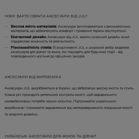
ЧОМУ ВАРТО ОБРАТИ АКСЕСУАРИ ВІД JUL?
Висока якість матеріалів:
Аксесуари виготовляються з високоякісних
матеріалів, що забезпечують комфорт і тривалий термін експлуатації.
Елегантний дизайн:
Аксесуари від JUL мають сучасний дизайн, який
підкреслює жіночність та елегантність.
Різноманітність стилів:
В асортименті JUL є широкий вибір моделей
аксесуарів для дівчат та жінок, які підходять для будь-якої події - від
повсякденного носіння до офіційних заходів.
АКСЕСУАРИ ВІД ВИРОБНИКА
Аксесуари JUL виробляються в Україні, що забезпечує високу якість та стиль.
Кожна річ проходить ретельний контроль якості, щоб задовольнити
найвибагливіші потреби наших клієнток. Підтримайте українських
виробників і отримайте задоволення від неперевершеного поєднання якості
та модного дизайну.
УКРАЇНСЬКІ АКСЕСУАРИ ДЛЯ ЖІНОК ТА ДІВЧАТ