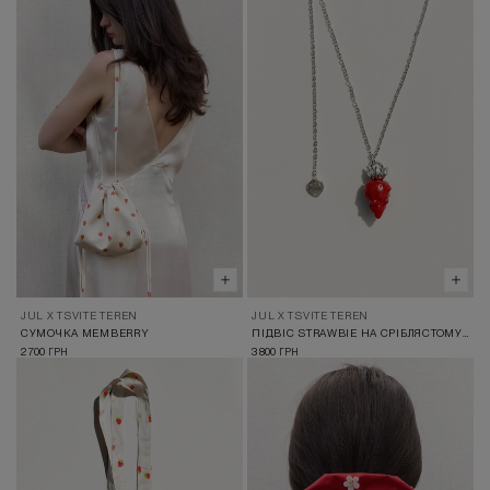
JUL X TSVITE TEREN
JUL X TSVITE TEREN
СУМОЧКА MEMBERRY
ПІДВІС STRAWBIE НА СРІБЛЯСТОМУ ЛАНЦЮЖКУ
2 700
3 800
ГРН
ГРН