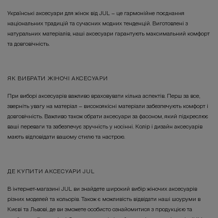
Українські аксесуари для жінок від JUL – це гармонійне поєднання
національних традицій та сучасних модних тенденцій. Виготовлені з
натуральних матеріалів, наші аксесуари гарантують максимальний комфорт
та довговічність.
ЯК ВИБРАТИ ЖІНОЧІ АКСЕСУАРИ
При виборі аксесуарів важливо враховувати кілька аспектів. Перш за все,
зверніть увагу на матеріал – високоякісні матеріали забезпечують комфорт і
довговічність. Важливо також обрати аксесуари за фасоном, який підкреслює
ваші переваги та забезпечує зручність у носінні. Колір і дизайн аксесуарів
мають відповідати вашому стилю та настрою.
ДЕ КУПИТИ АКСЕСУАРИ JUL
В інтернет-магазині JUL ви знайдете широкий вибір жіночих аксесуарів
різних моделей та кольорів. Також є можливість відвідати наші шоуруми в
Києві та Львові, де ви зможете особисто ознайомитися з продукцією та