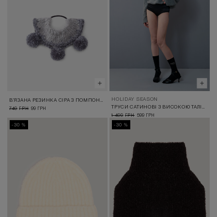
HOLIDAY SEASON
В’ЯЗАНА РЕЗИНКА СІРА З ПОМПОНАМИ РУЧНОЇ РОБОТИ
ТРУСИ САТИНОВІ З ВИСОКОЮ ТАЛІЄЮ ЧОРНІ
749
99
ГРН
ГРН
1 499
599
ГРН
ГРН
-30 %
-30 %