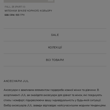
FALL 25 (PART II)
МІТЕНКИ БУКЛЕ ЧОРНОГО КОЛЬОРУ
999
699
ГРН
ГРН
SALE
КОЛЕКЦІЇ
ВСІ ТОВАРИ
АКСЕСУАРИ JUL
Аксесуари є важливим елементом гардероба кожної жінки та дівчини. В
асортименті JUL ви знайдете аксесуари для дівчат та жінок, які поєднують
стиль і комфорт, підкреслюючи вашу індивідуальність у будь-якій ситуації.
Вибір аксесуарів JUL завжди відповідає найсучаснішим модним тенденціям.