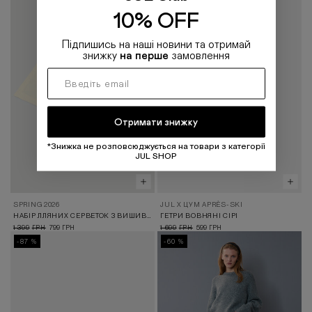
10% OFF
Підпишись на наші новини та отримай
знижку
на перше
замовлення
Отримати знижку
*Знижка не розповсюджується на товари з категорії
JUL SHOP
SPRING 2026
JUL X ЦУМ APRÈS-SKI
НАБІР ЛЛЯНИХ СЕРВЕТОК З ВИШИВКОЮ «ВЕЛИКОДНІЙ КРОЛИК»
ГЕТРИ ВОВНЯНІ СІРІ
1 399
799
1 699
599
ГРН
ГРН
ГРН
ГРН
-87 %
-60 %