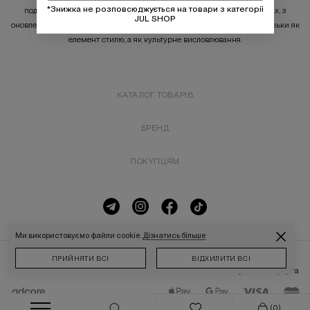
*Знижка не розповсюджується на товари з категорії
подана мовою мінімалізму. Футболки представлені в нових кольорах, з
JUL SHOP
оновленим кроєм і варіативністю графіки. Це одяг, що зчитується не тільки як
елемент стилю, а як культурне висловлювання.
КАТАЛОГ ТОВАРІВ
БРЕНД
ПОКУПЦЯМ
Ми використовуємо файли cookie.
Дізнатись більше
ПРИЙНЯТИ ВСІ
ВІДХИЛИТИ ВСІ
2026 © JUL
Публічна оферта
(0)