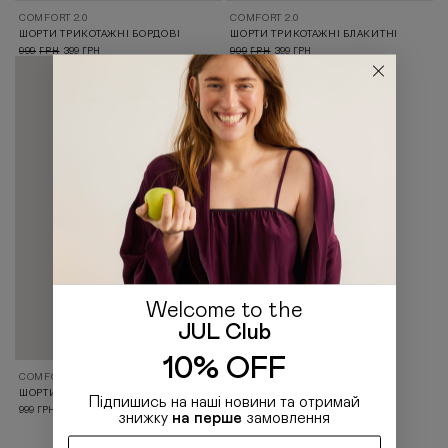
COMFORT 2.0
COMFORT 2.0
ШОРТИ ТРИКОТАЖНІ БОРДОВІ
ШОРТИ ТРИКОТАЖНІ БЛАКИТНІ
999
399
999
399
ГРН
ГРН
ГРН
ГРН
Welcome to the
JUL Club
10% OFF
COMFORT
ШОРТИ ТРИКОТАЖНІ МОЛОЧНІ
Підпишись на наші новини та отримай
999
ГРН
знижку
на перше
замовлення