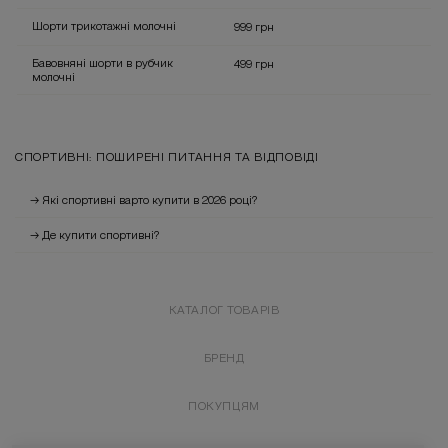
Шорти трикотажні молочні
999 грн
Бавовняні шорти в рубчик
499 грн
молочні
СПОРТИВНІ: ПОШИРЕНІ ПИТАННЯ ТА ВІДПОВІДІ
→ Які
спортивні
варто купити в 2026 році?
→ Де купити
спортивні
?
КАТАЛОГ ТОВАРІВ
БРЕНД
ПОКУПЦЯМ