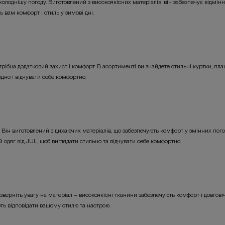
олоднішу погоду. Виготовлений з високоякісних матеріалів, він забезпечує відмінну 
ь вам комфорт і стиль у зимові дні.
ібна додатковий захист і комфорт. В асортименті ви знайдете стильні куртки, плащі 
одно і відчувати себе комфортно.
. Він виготовлений з дихаючих матеріалів, що забезпечують комфорт у змінних пого
й одяг від JUL, щоб виглядати стильно та відчувати себе комфортно.
 зверніть увагу на матеріал – високоякісні тканини забезпечують комфорт і довгові
ють відповідати вашому стилю та настрою.