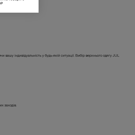
OP
и вашу індивідуальність у будь-якій ситуації. Вибір верхнього одягу JUL
их заходів.