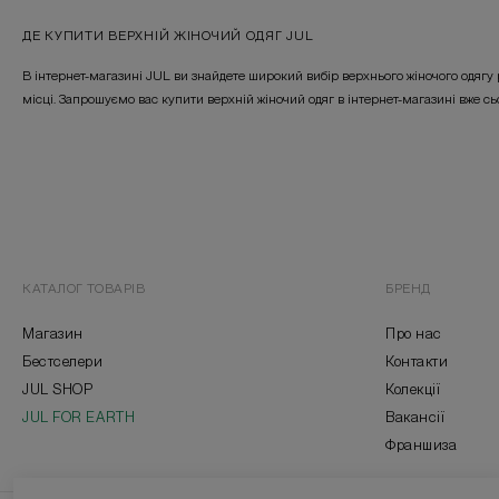
ДЕ КУПИТИ ВЕРХНІЙ ЖІНОЧИЙ ОДЯГ JUL
В інтернет-магазині JUL ви знайдете широкий вибір верхнього жіночого одягу р
місці. Запрошуємо вас купити верхній жіночий одяг в інтернет-магазині вже сь
КАТАЛОГ ТОВАРІВ
БРЕНД
Магазин
Про нас
Бестселери
Контакти
JUL SHOP
Колекції
JUL FOR EARTH
Вакансії
Франшиза