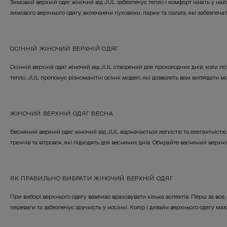
Зимовий верхній одяг жіночий від JUL забезпечує тепло і комфорт навіть у найх
зимового верхнього одягу, включаючи пуховики, парки та пальта, які забезпечат
ОСІННІЙ ЖІНОЧИЙ ВЕРХНІЙ ОДЯГ
Осінній верхній одяг жіночий від JUL створений для прохолодних днів, коли потр
тепло. JUL пропонує різноманітні осінні моделі, які дозволять вам виглядати м
ЖІНОЧИЙ ВЕРХНІЙ ОДЯГ ВЕСНА
Весняний верхній одяг жіночий від JUL відзначається легкістю та елегантністю
тренчів та вітровок, які підходять для весняних днів. Обирайте весняний верхні
ЯК ПРАВИЛЬНО ВИБРАТИ ЖІНОЧИЙ ВЕРХНІЙ ОДЯГ
При виборі верхнього одягу важливо враховувати кілька аспектів. Перш за все,
переваги та забезпечує зручність у носінні. Колір і дизайн верхнього одягу ма