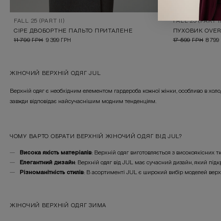
FALL 25 (PART II)
FALL 25 (PART II
СІРЕ ДВОБОРТНЕ ПАЛЬТО ПРИТАЛЕНЕ
11 799
ГРН
9 399
ГРН
17 599
ГРН
8 799
ЖІНОЧИЙ ВЕРХНІЙ ОДЯГ JUL
Верхній одяг є необхідним елементом гардероба кожної жінки, особливо в холод
завжди відповідає найсучаснішим модним тенденціям.
ЧОМУ ВАРТО ОБРАТИ ВЕРХНІЙ ЖІНОЧИЙ ОДЯГ ВІД JUL?
Висока якість матеріалів
: Верхній одяг виготовляється з високоякісних т
Елегантний дизайн
: Верхній одяг від JUL має сучасний дизайн, який підк
Різноманітність стилів
: В асортименті JUL є широкий вибір моделей верхньо
ЖІНОЧИЙ ВЕРХНІЙ ОДЯГ ЗИМА