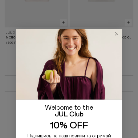
JUL X ЦУМ APRÈS-SKI
JUL X ЦУМ APRÈS-SKI
МОЛОЧНА ФУТБОЛКА З ВИШИВКОЮ ЗІРКИ
МОЛОЧНА ФУТБОЛКА З ВИШИВКОЮ ЯНГОЛА
1 699
499
1 699
499
ГРН
ГРН
ГРН
ГРН
SALE
КОЛЕКЦІЇ
ВСІ ТОВАРИ
Welcome to the
JUL Club
10% OFF
Підпишись на наші новини та отримай