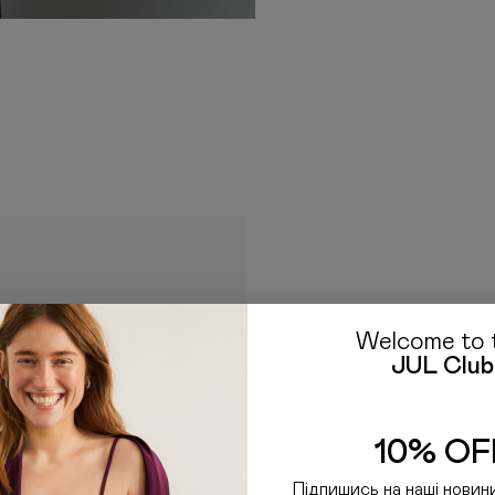
сайтах країни-отримувача
що ми не володіємо інфор
Якщо у вас залишились пи
E-mail: hello@jul.ua
Telegr
Welcome to 
JUL Club
10% OF
Підпишись на наші новин