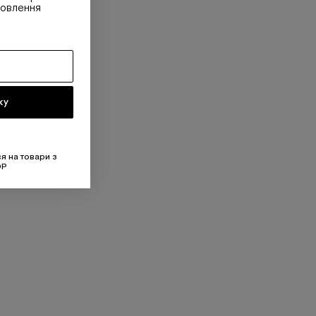
овлення
ку
я на товари з
OP