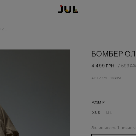
IZE
БОМБЕР ОЛ
4 499
7 599
ГРН
ГР
АРТИКУЛ: 166051
РОЗМІР
XS-S
M-L
Залишилась
1
позиція