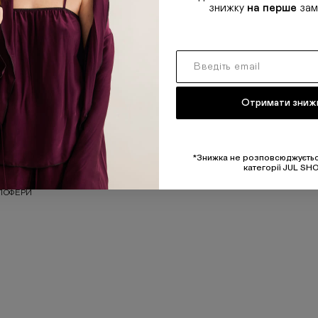
знижку
на перше
зам
Отримати зниж
*Знижка не розповсюджуєтьс
категорії JUL SH
 ЛОФЕРИ