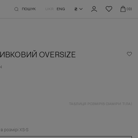
₴
ПОШУК
UKR
ENG
(0)
ИВКОВИЙ OVERSIZE
Н
ТАБЛИЦЯ РОЗМІРІВ (ЗАМІРИ ТІЛА)
в розмірі
XS-S