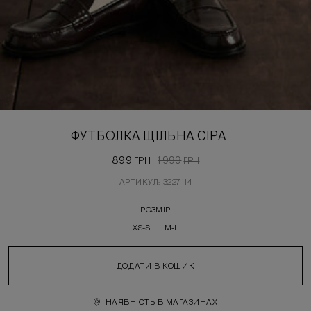
ФУТБОЛКА ЩІЛЬНА СІРА
899
1 999
ГРН
ГРН
АРТИКУЛ: 3227114
РОЗМІР
XS-S
M-L
ДОДАТИ В КОШИК
НАЯВНІСТЬ В МАГАЗИНАХ