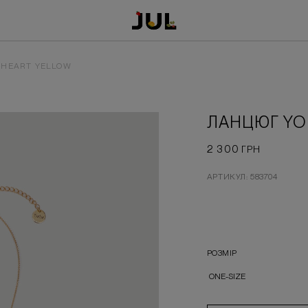
 HEART YELLOW
ЛАНЦЮГ YO
2 300
ГРН
АРТИКУЛ: 583704
РОЗМІР
ONE-SIZE