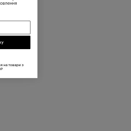
овлення
ку
я на товари з
OP