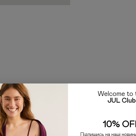
міжнародних відправлень
сайтах країни-отримувача
що ми не володіємо інфор
Якщо у вас залишились пи
E-mail: hello@jul.ua
Telegr
Welcome to 
JUL Club
10% OF
Підпишись на наші новин