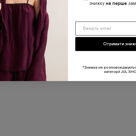
знижку
на перше
зам
Отримати зниж
*Знижка не розповсюджуєтьс
категорії JUL SH