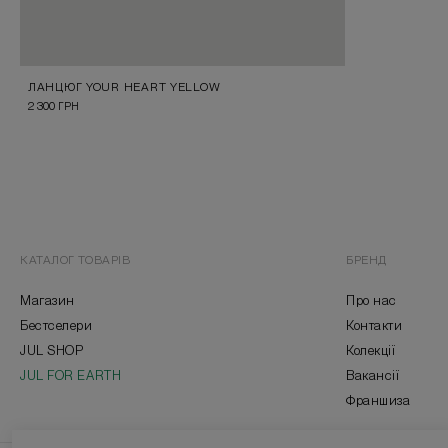
ЛАНЦЮГ YOUR HEART YELLOW
2 300
ГРН
КАТАЛОГ ТОВАРІВ
БРЕНД
Магазин
Про нас
Бестселери
Контакти
JUL SHOP
Колекції
JUL FOR EARTH
Вакансії
Франшиза