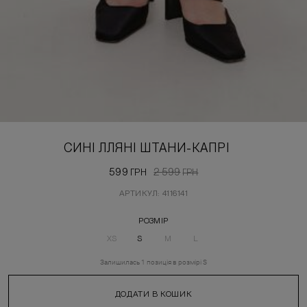
СИНІ ЛЛЯНІ ШТАНИ-КАПРІ
599
2 599
ГРН
ГРН
АРТИКУЛ: 4116141
РОЗМІР
XS
S
M
L
Залишилась
1
позиція
в розмірі
S
ДОДАТИ В КОШИК