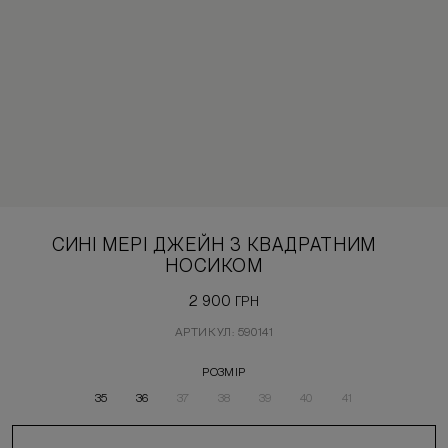
СИНІ МЕРІ ДЖЕЙН З КВАДРАТНИМ
НОСИКОМ
2 900
ГРН
АРТИКУЛ: 590141
РОЗМІР
35
36
37
38
39
40
41