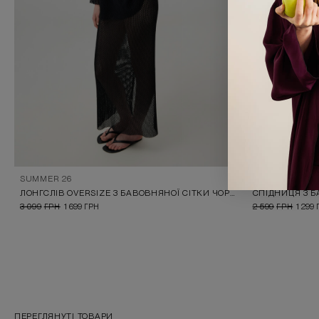
SUMMER 26
SUMMER 26
ЛОНГСЛІВ OVERSIZE З БАВОВНЯНОЇ СІТКИ ЧОРНИЙ
СПІДНИЦЯ З 
3 099
ГРН
1 699
ГРН
2 599
ГРН
1 299
ПЕРЕГЛЯНУТІ ТОВАРИ