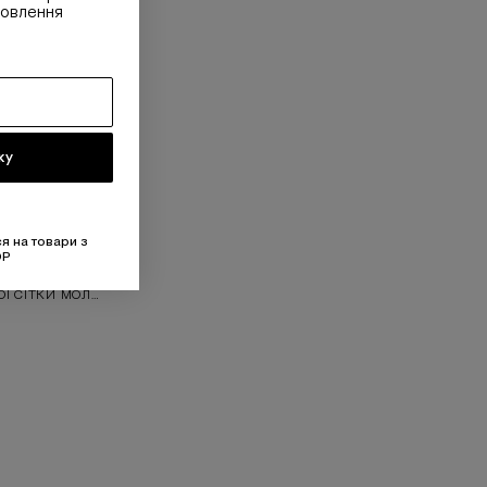
овлення
ку
я на товари з
OP
ЛОНГСЛІВ OVERSIZE З БАВОВНЯНОЇ СІТКИ МОЛОЧНИЙ