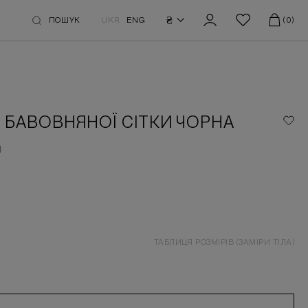
₴
ПОШУК
UKR
ENG
(0)
З БАВОВНЯНОЇ СІТКИ ЧОРНА
Н
ТАБЛИЦЯ РОЗМІРІВ (ЗАМІРИ ТІЛА)