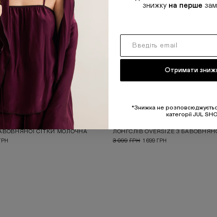
знижку
на перше
зам
Отримати зниж
*Знижка не розповсюджуєтьс
категорії JUL SH
SUMMER 26
БАВОВНЯНОЇ СІТКИ МОЛОЧНА
ГРН
3 099
ГРН
1 699
ГРН