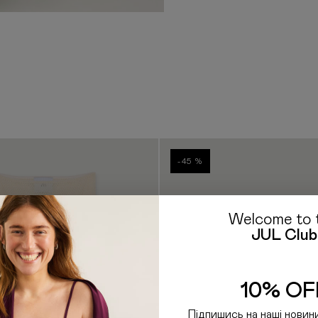
сайтах країни-отримувача
що ми не володіємо інфор
Якщо у вас залишились пи
E-mail: hello@jul.ua
Telegr
-45 %
Welcome to 
JUL Club
10% OF
Підпишись на наші новин