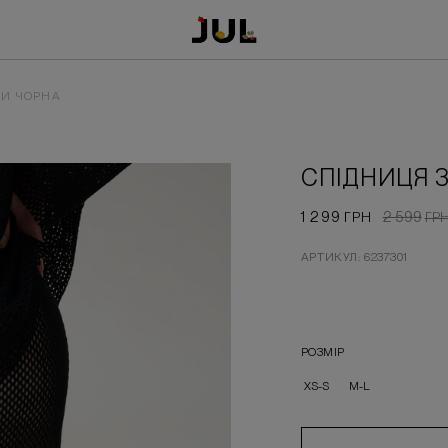
КИ ЧОРНА
СПІДНИЦЯ 
1 299
2 599
ГРН
ГР
АРТИКУЛ: 6237301
РОЗМІР
XS-S
M-L