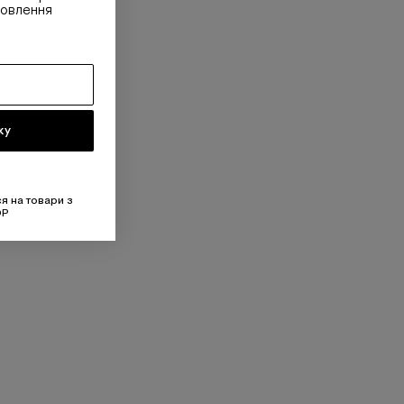
овлення
ку
я на товари з
OP