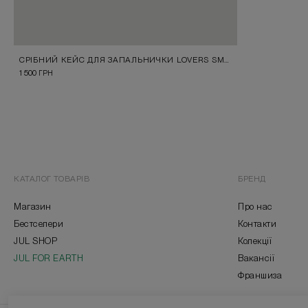
СРІБНИЙ КЕЙС ДЛЯ ЗАПАЛЬНИЧКИ LOVERS SMOKE A LOT
1 500
ГРН
КАТАЛОГ ТОВАРІВ
БРЕНД
Магазин
Про нас
Бестселери
Контакти
JUL SHOP
Колекції
JUL FOR EARTH
Вакансії
Франшиза