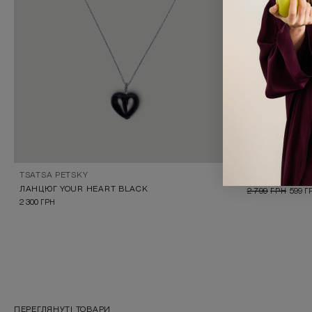
TSATSA PETSKY
ДЖИНСИ СІРІ 
ЛАНЦЮГ YOUR HEART BLACK
2 799
ГРН
599
Г
2 300
ГРН
ПЕРЕГЛЯНУТІ ТОВАРИ