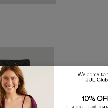
міжнародних відправлень
сайтах країни-отримувача
що ми не володіємо інфор
Якщо у вас залишились пи
E-mail: hello@jul.ua
Telegr
Welcome to 
JUL Club
10% OF
Підпишись на наші новин