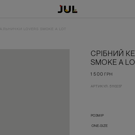
АЛЬНИЧКИ LOVERS SMOKE A LOT
СРІБНИЙ К
SMOKE A LO
1 500
ГРН
АРТИКУЛ: 5110237
РОЗМІР
ONE-SIZE