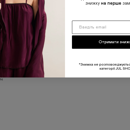
знижку
на перше
зам
Отримати зниж
*Знижка не розповсюджуєтьс
категорії JUL SH
ВИВАРЕНІ
РН