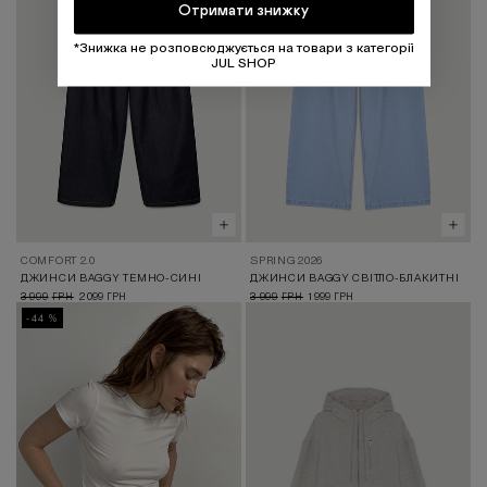
Отримати знижку
*Знижка не розповсюджується на товари з категорії
JUL SHOP
COMFORT 2.0
SPRING 2026
ДЖИНСИ BAGGY ТЕМНО-СИНІ
ДЖИНСИ BAGGY СВІТЛО-БЛАКИТНІ
3 999
2 099
3 999
1 999
ГРН
ГРН
ГРН
ГРН
-44 %