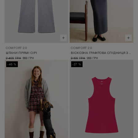
COMFORT 2.0
COMFORT 2.0
ШТАНИ ПРЯМІ СІРІ
ВІСКОЗНА ГРАФІТОВА СПІДНИЦЯ З РОЗРІЗОМ
2 499
899
2 199
999
ГРН
ГРН
ГРН
ГРН
-46 %
-27 %