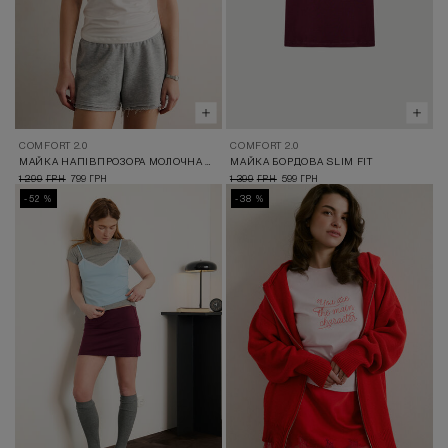
COMFORT 2.0
COMFORT 2.0
МАЙКА НАПІВПРОЗОРА МОЛОЧНА SLIM FIT
МАЙКА БОРДОВА SLIM FIT
1 299
799
1 399
599
ГРН
ГРН
ГРН
ГРН
-52 %
-38 %