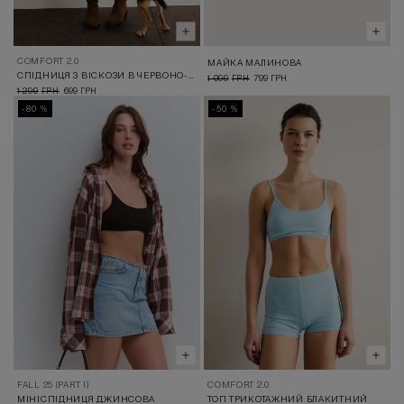
COMFORT 2.0
МАЙКА МАЛИНОВА
СПІДНИЦЯ З ВІСКОЗИ В ЧЕРВОНО-БІЛУ КЛІТИНКУ
1 099
799
ГРН
ГРН
1 299
699
ГРН
ГРН
-80 %
-50 %
FALL 25 (PART I)
COMFORT 2.0
МІНІСПІДНИЦЯ ДЖИНСОВА
ТОП ТРИКОТАЖНИЙ БЛАКИТНИЙ