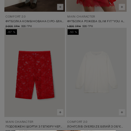
COMFORT 2.0
MAIN CHARACTER
ФУТБОЛКА КОМБІНОВАНА СІРО-БЛАКИТНА
ФУТБОЛКА РОЖЕВА SLIM FIT "YOU ARE THE MAIN CHARACTER"
2 099
999
1 599
999
ГРН
ГРН
ГРН
ГРН
-67 %
-50 %
MAIN CHARACTER
COMFORT 2.0
ПОДОВЖЕНІ ШОРТИ З ГЕПЮРУ ЧЕРВОНІ
ЛОНГСЛІВ OVERSIZE БІЛИЙ З ОБʼЄМНИМИ РУКАВАМИ