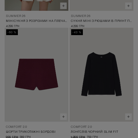
SUMMER 26
SUMMER 26
МІНІСУКНЯ З РОЗРІЗАМИ НА ПЛЕЧАХ МОЛОЧНА
СУКНЯ МІНІ З РЮШАМИ В ПРИНТ ПЕРЦЯ
4 299
4 299
ГРН
ГРН
-60 %
-43 %
COMFORT 2.0
COMFORT 2.0
ШОРТИ ТРИКОТАЖНІ БОРДОВІ
ЛОНГСЛІВ ЧОРНИЙ SLIM FIT
999
399
1 399
799
ГРН
ГРН
ГРН
ГРН