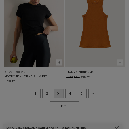
COMFORT 2.0
МАЙКА ГІРЧИЧНА
ФУТБОЛКА ЧОРНА SLIM FIT
1 099
799
ГРН
ГРН
1 099
ГРН
3
1
2
4
5
>
ВСІ
Ми використовуємо файли cookie.
Дізнатись більше