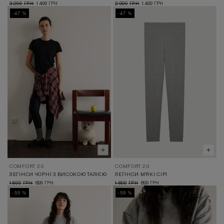
3 299
1 499
2 999
1 499
ГРН
ГРН
ГРН
ГРН
-47 %
-47 %
COMFORT 2.0
COMFORT 2.0
ЛЕГІНСИ ЧОРНІ З ВИСОКОЮ ТАЛІЄЮ
ЛЕГІНСИ М'ЯКІ СІРІ
1 699
899
1 699
899
ГРН
ГРН
ГРН
ГРН
-55 %
-59 %