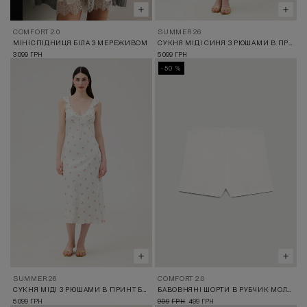
COMFORT 2.0
SUMMER 26
МІНІСПІДНИЦЯ БІЛА З МЕРЕЖИВОМ
СУКНЯ МІДІ СИНЯ З РЮШАМИ В ПРИНТ ПОЛУНИЧКИ
3 099
5 099
ГРН
ГРН
-50 %
SUMMER 26
COMFORT 2.0
СУКНЯ МІДІ З РЮШАМИ В ПРИНТ БУРЯЧКА
БАВОВНЯНІ ШОРТИ В РУБЧИК МОЛОЧНІ
5 099
999
499
ГРН
ГРН
ГРН