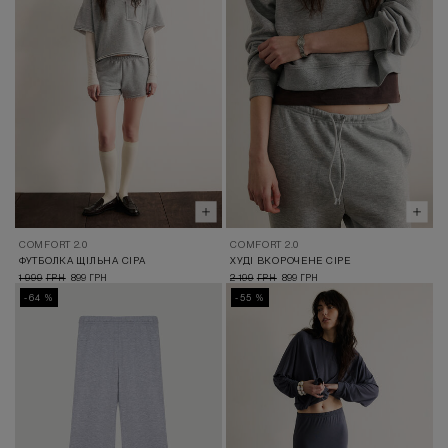
COMFORT 2.0
COMFORT 2.0
ФУТБОЛКА ЩІЛЬНА СІРА
ХУДІ ВКОРОЧЕНЕ СІРЕ
1 999
899
2 199
899
ГРН
ГРН
ГРН
ГРН
-64 %
-55 %