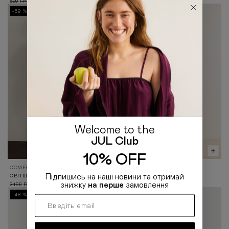
899
299
2 199
1 099
ГРН
ГРН
ГРН
ГРН
-59 %
-50 %
Welcome to the
JUL Club
10% OFF
COMFORT 2.0
COMFORT 2.0
СВІТШОТ OVERSIZE СІРИЙ
ШОРТИ МʼЯКІ СІРІ
Підпишись на наші новини та отримай
знижку
на перше
замовлення
2 199
899
999
499
ГРН
ГРН
ГРН
ГРН
-48 %
-50 %