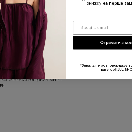
знижку
на перше
зам
Отримати зниж
*Знижка не розповсюджуєтьс
категорії JUL SH
МІДІСПІДНИЦЯ КОРИЧНЕВА З БОРДОВИМ МЕРЕЖИВОМ
ГРН