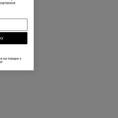
овлення
ку
я на товари з
OP