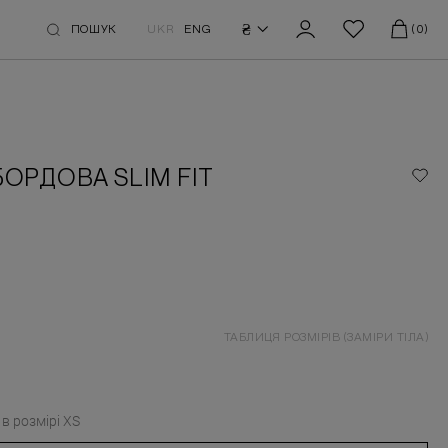
₴
ПОШУК
UKR
ENG
(0)
ОРДОВА SLIM FIT
ТАБЛИЦЯ РОЗМІРІВ (ЗАМІРИ ТІЛА)
в розмірі
XS