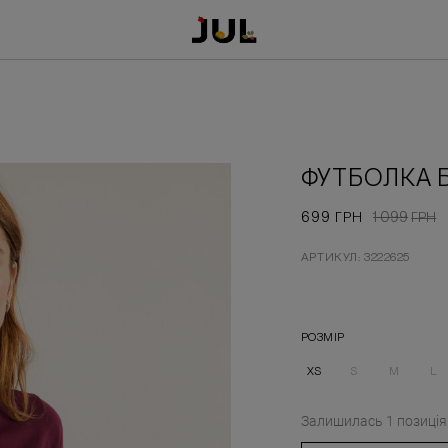
ФУТБОЛКА Б
699
1 099
ГРН
ГРН
АРТИКУЛ: 3222625
РОЗМІР
XS
S
M
L
Залишилась
1
позиція