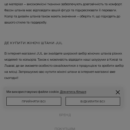
це матеріал – високоякісні тканини забезпечують довговічність та комфорт.
Фасон штанів має відповідати вашій фігурі та підкреслювати її переваги.
Колір та дизайн штанів також мають значення – оберіть ті, що підходять до
вашого стилю та гардеробу.
ДЕ КУПИТИ ЖІНОЧІ ШТАНИ JUL
В інтернет-магазині JUL ви знайдете широкий вибір жіночих штанів різних
моделей та кольорів. Також є можливість відвідати наші шоуруми в Києві та
Львові, де ви зможете особисто ознайомитися з продукцією та зробити вибір
на місці. Запрошуємо вас купити жіночі штани в інтернет-магазині вже
сьогодні!
Ми використовуємо файли cookie.
Дізнатись більше
КАТАЛОГ ТОВАРІВ
ПРИЙНЯТИ ВСІ
ВІДХИЛИТИ ВСІ
БРЕНД
ПОКУПЦЯМ