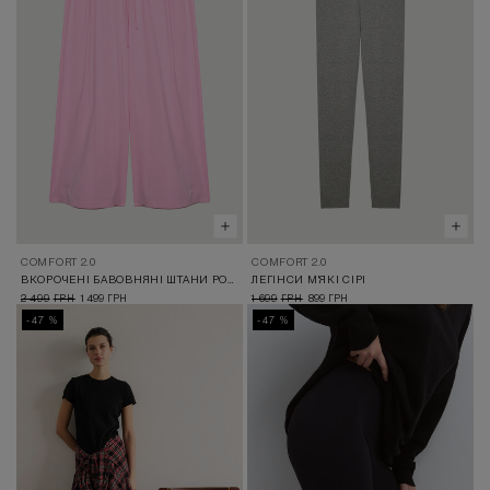
COMFORT 2.0
COMFORT 2.0
ВКОРОЧЕНІ БАВОВНЯНІ ШТАНИ РОЖЕВІ
ЛЕГІНСИ М'ЯКІ СІРІ
2 499
1 499
1 699
899
ГРН
ГРН
ГРН
ГРН
-47 %
-47 %