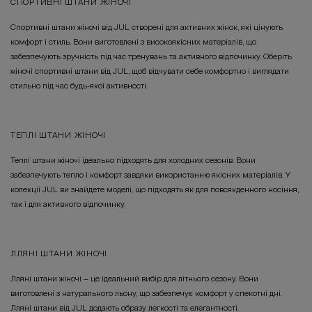
СПОРТИВНІ ШТАНИ ЖІНОЧІ
Спортивні штани жіночі від JUL створені для активних жінок, які цінують
комфорт і стиль. Вони виготовлені з високоякісних матеріалів, що
забезпечують зручність під час тренувань та активного відпочинку. Оберіть
жіночі спортивні штани від JUL, щоб відчувати себе комфортно і виглядати
стильно під час будь-якої активності.
ТЕПЛІ ШТАНИ ЖІНОЧІ
Теплі штани жіночі ідеально підходять для холодних сезонів. Вони
забезпечують тепло і комфорт завдяки використанню якісних матеріалів. У
колекції JUL ви знайдете моделі, що підходять як для повсякденного носіння,
так і для активного відпочинку.
ЛЛЯНІ ШТАНИ ЖІНОЧІ
Лляні штани жіночі – це ідеальний вибір для літнього сезону. Вони
виготовлені з натурального льону, що забезпечує комфорт у спекотні дні.
Лляні штани від JUL додають образу легкості та елегантності.