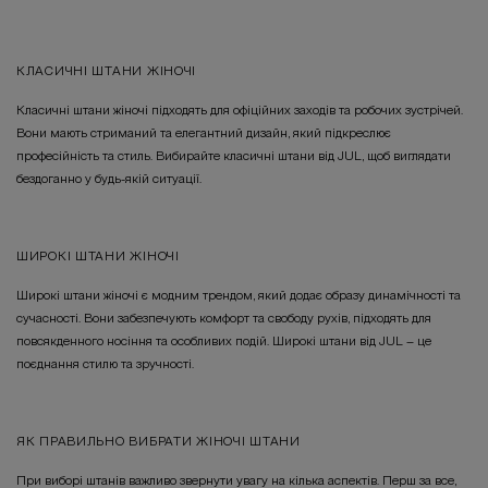
КЛАСИЧНІ ШТАНИ ЖІНОЧІ
Класичні штани жіночі підходять для офіційних заходів та робочих зустрічей.
Вони мають стриманий та елегантний дизайн, який підкреслює
професійність та стиль. Вибирайте класичні штани від JUL, щоб виглядати
бездоганно у будь-якій ситуації.
ШИРОКІ ШТАНИ ЖІНОЧІ
Широкі штани жіночі є модним трендом, який додає образу динамічності та
сучасності. Вони забезпечують комфорт та свободу рухів, підходять для
повсякденного носіння та особливих подій. Широкі штани від JUL – це
поєднання стилю та зручності.
ЯК ПРАВИЛЬНО ВИБРАТИ ЖІНОЧІ ШТАНИ
При виборі штанів важливо звернути увагу на кілька аспектів. Перш за все,