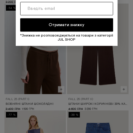
3 299
1 499
3 499
2 799
ГРН
ГРН
ГРН
ГРН
-54 %
-30 %
Отримати знижку
*Знижка не розповсюджується на товари з категорії
JUL SHOP
FALL 25 (PART I)
FALL 25 (PART II)
ВОВНЯНІ ШТАНИ ШОКОЛАДНІ
ШТАНИ ШИРОКІ КОРИЧНЕВІ 30% КАШЕМІР
3 499
1 599
4 699
3 299
ГРН
ГРН
ГРН
ГРН
-77 %
-38 %