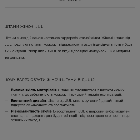
ШТАНИ ЖІНОЧІ JUL
Штани є невідійманою частиною гардероба кожної жінки. Жіночі штани від
JUL поєднують стиль і комфорт, підкреслюючи вашу індивідуальність у будь-
якій ситуації. Вибір штанів JUL завжди відповідає найсучаснішим модним
тенденціям.
ЧОМУ ВАРТО ОБРАТИ ЖІНОЧІ ШТАНИ ВІД JUL?
Висока якість матеріалів
: Штани виготовляються з високоякісних
тканин, що забезпечують комфорт і тривалий термін експлуатації.
Елегантний дизайн
: Штани від JUL мають сучасний дизайн, який
підкреслює жіночність та елегантність.
Різноманітність стилів
: В асортименті JUL є широкий вибір моделей
штанів, які підходять для будь-якої події - від повсякденного носіння до
офіційних заходів.