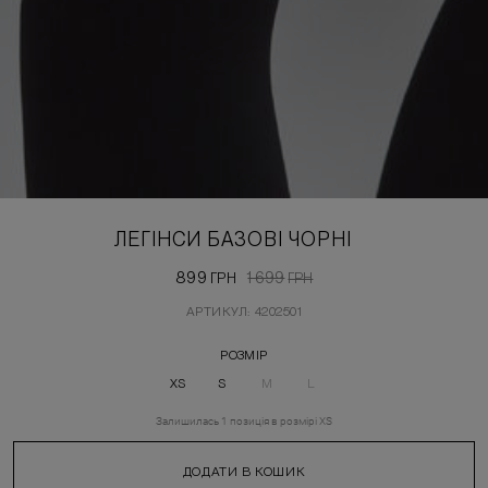
ЛЕГІНСИ БАЗОВІ ЧОРНІ
899
1 699
ГРН
ГРН
АРТИКУЛ: 4202501
РОЗМІР
XS
S
M
L
Залишилась
1
позиція
в розмірі
XS
ДОДАТИ В КОШИК