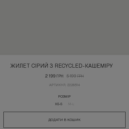
ЖИЛЕТ СІРИЙ З RECYCLED-КАШЕМІРУ
2 199
5 199
ГРН
ГРН
АРТИКУЛ: 2226514
РОЗМІР
XS-S
M-L
ДОДАТИ В КОШИК